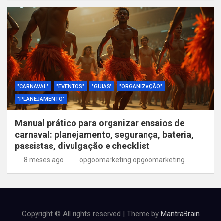
"CARNAVAL"
"EVENTOS"
"GUIAS"
"ORGANIZAÇÃO"
"PLANEJAMENTO"
Manual prático para organizar ensaios de
carnaval: planejamento, segurança, bateria,
passistas, divulgação e checklist
8 meses ago
opgoomarketing opgoomarketing
Copyright © All rights reserved | Theme by
MantraBrain