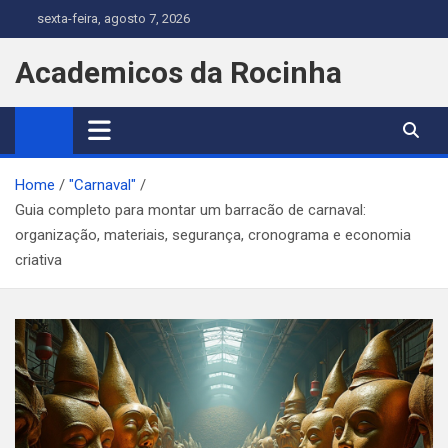
Skip
sexta-feira, agosto 7, 2026
to
content
Academicos da Rocinha
Home
"Carnaval"
Guia completo para montar um barracão de carnaval:
organização, materiais, segurança, cronograma e economia
criativa