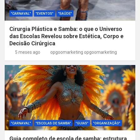
"CARNAVAL"
"EVENTOS"
"SAÚDE"
Cirurgia Plástica e Samba: o que o Universo
das Escolas Revelou sobre Estética, Corpo e
Decisão Cirúrgica
5 meses ago
opgoomarketing opgoomarketing
"CARNAVAL"
"ESCOLAS DE SAMBA"
"GUIAS"
"ORGANIZAÇÃO"
Guia completo de escola de samba: estrutura,