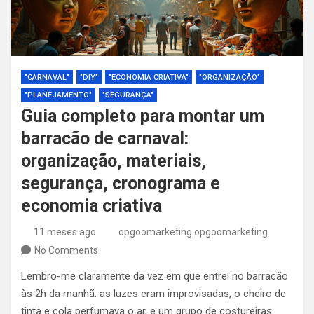
"CARNAVAL"
"DIY"
"ECONOMIA CRIATIVA"
"ORGANIZAÇÃO"
"PLANEJAMENTO"
"SEGURANÇA"
Guia completo para montar um
barracão de carnaval:
organização, materiais,
segurança, cronograma e
economia criativa
11 meses ago
opgoomarketing opgoomarketing
No Comments
Lembro-me claramente da vez em que entrei no barracão
às 2h da manhã: as luzes eram improvisadas, o cheiro de
tinta e cola perfumava o ar, e um grupo de costureiras