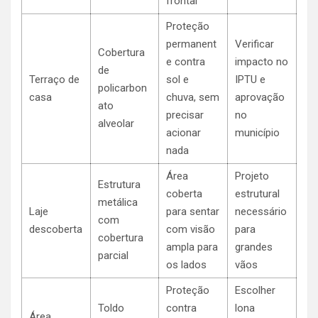
frontal
Proteção
permanent
Verificar
Cobertura
e contra
impacto no
de
Terraço de
sol e
IPTU e
policarbon
casa
chuva, sem
aprovação
ato
precisar
no
alveolar
acionar
município
nada
Área
Projeto
Estrutura
coberta
estrutural
metálica
Laje
para sentar
necessário
com
descoberta
com visão
para
cobertura
ampla para
grandes
parcial
os lados
vãos
Proteção
Escolher
Toldo
contra
lona
Área