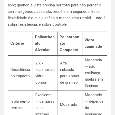
abre; quando a vista precisa ser total para não perder o
carro alegórico passando, recolhe em segundos. Essa
flexibilidade é o que justifica o mecanismo retrátil — não é
sobre resistência, é sobre controle.
Policarbon
Policarbon
Vidro
Critério
ato
ato
Laminado
Alveolar
Compacto
Moderada
250x
Alta —
— não
Resistência
superior ao
indicado
estilhaça,
ao impacto
vidro
para zonas
quebra em
comum
de granizo
lâminas
Excelente
Moderado
Isolamento
— câmaras
— depende
Moderado
térmico
de ar
da
internas
laminação