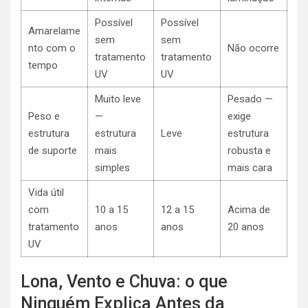
Possível
Possível
Amarelame
sem
sem
nto com o
Não ocorre
tratamento
tratamento
tempo
UV
UV
Muito leve
Pesado —
Peso e
—
exige
estrutura
estrutura
Leve
estrutura
de suporte
mais
robusta e
simples
mais cara
Vida útil
com
10 a 15
12 a 15
Acima de
tratamento
anos
anos
20 anos
UV
Lona, Vento e Chuva: o que
Ninguém Explica Antes da