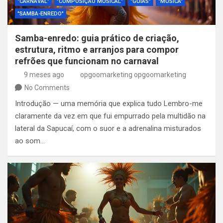
"CARNAVAL"
"COMPOSIÇÃO MUSICAL"
"GUIAS"
"MÚSICA"
"SAMBA-ENREDO"
Samba-enredo: guia prático de criação,
estrutura, ritmo e arranjos para compor
refrões que funcionam no carnaval
9 meses ago
opgoomarketing opgoomarketing
No Comments
Introdução — uma memória que explica tudo Lembro-me
claramente da vez em que fui empurrado pela multidão na
lateral da Sapucaí, com o suor e a adrenalina misturados
ao som…