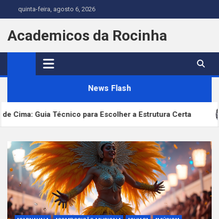
Skip
quinta-feira, agosto 6, 2026
to
content
Academicos da Rocinha
News Flash
ia Técnico para Escolher a Estrutura Certa
Cirur