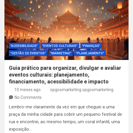
"ACESSIBILIDADE"
"EVENTOS CULTURAIS"
"FINANÇAS"
"GESTÃO DE EVENTOS"
"MARKETING"
"PLANEJAMENTO"
Guia prático para organizar, divulgar e avaliar
eventos culturais: planejamento,
financiamento, acessibilidade e impacto
10 meses ago
opgoomarketing opgoomarketing
No Comments
Lembro-me claramente da vez em que cheguei a uma
praça da minha cidade para cobrir um pequeno festival de
rua e encontrei, ao mesmo tempo, um coral infantil, uma
exposição…