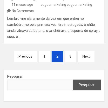
11 meses ago
opgoomarketing opgoomarketing
No Comments
Lembro-me claramente da vez em que entrei no
sambódromo pela primeira vez: era madrugada, o chão
ainda vibrava da bateria, o ar cheirava a espuma de spray e
suor, e…
Paginação
Previous
1
2
3
Next
de
posts
Pesquisar
Pesquisar