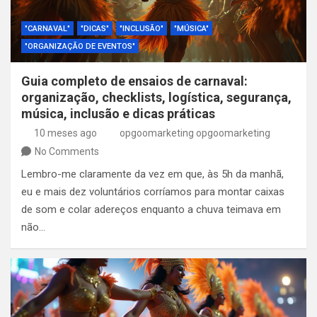
"CARNAVAL"
"DICAS"
"INCLUSÃO"
"MÚSICA"
"ORGANIZAÇÃO DE EVENTOS"
Guia completo de ensaios de carnaval:
organização, checklists, logística, segurança,
música, inclusão e dicas práticas
10 meses ago
opgoomarketing opgoomarketing
No Comments
Lembro-me claramente da vez em que, às 5h da manhã,
eu e mais dez voluntários corríamos para montar caixas
de som e colar adereços enquanto a chuva teimava em
não…