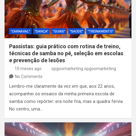
"CARNAVAL"
"DANÇA"
"GUIAS"
"SAÚDE"
"TREINAMENTO"
Passistas: guia prático com rotina de treino,
técnicas de samba no pé, seleção em escolas
e prevenção de lesões
10 meses ago
opgoomarketing opgoomarketing
No Comments
Lembro-me claramente da vez em que, aos 22 anos,
acompanhei os ensaios da minha primeira escola de
samba como repórter: era noite fria, mas a quadra fervia.
No centro, uma…