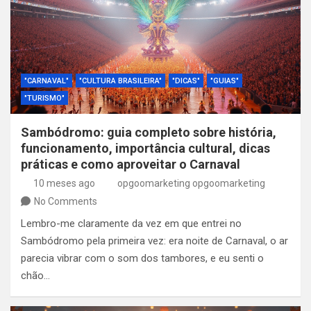
"CARNAVAL"
"CULTURA BRASILEIRA"
"DICAS"
"GUIAS"
"TURISMO"
Sambódromo: guia completo sobre história,
funcionamento, importância cultural, dicas
práticas e como aproveitar o Carnaval
10 meses ago
opgoomarketing opgoomarketing
No Comments
Lembro-me claramente da vez em que entrei no
Sambódromo pela primeira vez: era noite de Carnaval, o ar
parecia vibrar com o som dos tambores, e eu senti o
chão…