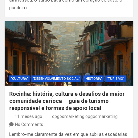
atravessou: o surdo batia como um coração coletivo, o
pandeiro…
"CULTURA"
"DESENVOLVIMENTO SOCIAL"
"HISTÓRIA"
"TURISMO"
Rocinha: história, cultura e desafios da maior
comunidade carioca — guia de turismo
responsável e formas de apoio local
11 meses ago
opgoomarketing opgoomarketing
No Comments
Lembro-me claramente da vez em que subi as escadarias