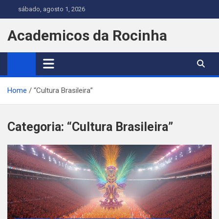
Skip
sábado, agosto 1, 2026
to
content
Academicos da Rocinha
Home
“Cultura Brasileira”
Categoria:
“Cultura Brasileira”