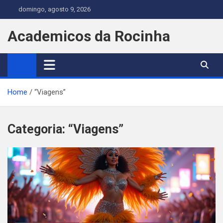
Skip
domingo, agosto 9, 2026
to
content
Academicos da Rocinha
Home
“Viagens”
Categoria:
“Viagens”