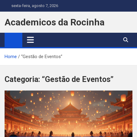
Skip
sexta-feira, agosto 7, 2026
to
content
Academicos da Rocinha
Home
“Gestão de Eventos”
Categoria:
“Gestão de Eventos”