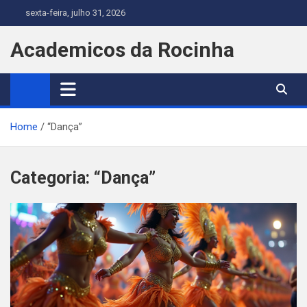
Skip
sexta-feira, julho 31, 2026
to
content
Academicos da Rocinha
Home
“Dança”
Categoria:
“Dança”