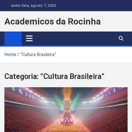
Skip
sexta-feira, agosto 7, 2026
to
content
Academicos da Rocinha
Home
“Cultura Brasileira”
Categoria:
“Cultura Brasileira”