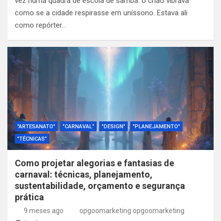
vez numa quadra de escola de samba: o chão vibrava
como se a cidade respirasse em uníssono. Estava ali
como repórter…
"ARTESANATO"
"CARNAVAL"
"DESIGN"
"PLANEJAMENTO"
"TÉCNICAS"
Como projetar alegorias e fantasias de
carnaval: técnicas, planejamento,
sustentabilidade, orçamento e segurança
prática
9 meses ago
opgoomarketing opgoomarketing